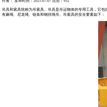
作者：
发布时间：2021-07-07
点击：932
吊具和索具统称为吊索具。吊具是吊运物体的专用工具，它包
有麻绳、尼龙绳、链条和钢丝绳吊。吊索具的安全要素如下：