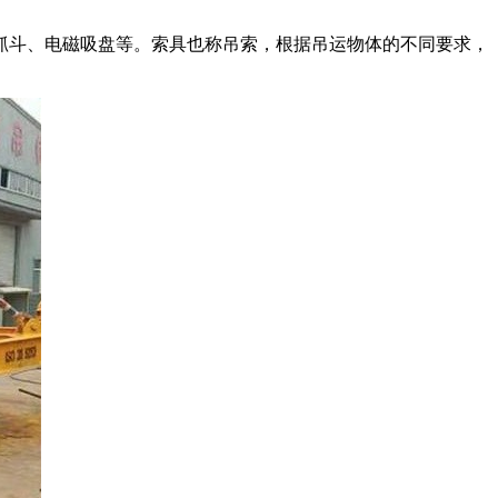
抓斗、电磁吸盘等。索具也称吊索，根据吊运物体的不同要求，