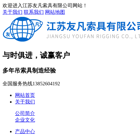
欢迎进入江苏友凡索具有限公司网站！
关于我们
联系我们
网站地图
与时俱进，诚赢客户
多年吊索具制造经验
全国服务热线
13852604192
网站首页
关于我们
公司简介
企业文化
产品中心