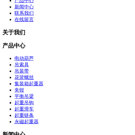
产品中心
新闻中心
联系我们
在线留言
关于我们
产品中心
电动葫芦
吊索具
吊装带
花篮螺丝
集装箱起重器
夹钳
平衡吊梁
起重吊钩
起重滑车
起重链条
永磁起重器
新闻中心