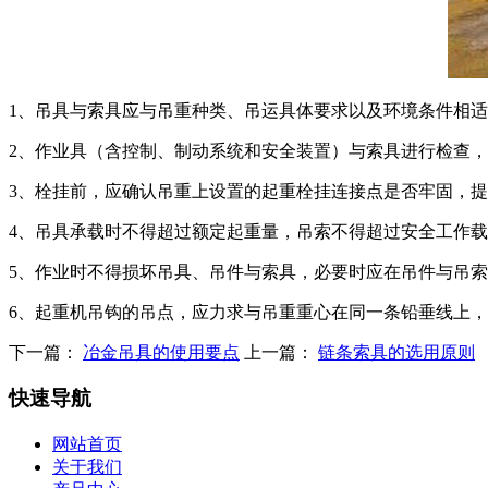
1、吊具与索具应与吊重种类、吊运具体要求以及环境条件相
2、作业具（含控制、制动系统和安全装置）与索具进行检查
3、栓挂前，应确认吊重上设置的起重栓挂连接点是否牢固，
4、吊具承载时不得超过额定起重量，吊索不得超过安全工作
5、作业时不得损坏吊具、吊件与索具，必要时应在吊件与吊
6、起重机吊钩的吊点，应力求与吊重重心在同一条铅垂线上
下一篇：
冶金吊具的使用要点
上一篇：
链条索具的选用原则
快速导航
网站首页
关于我们