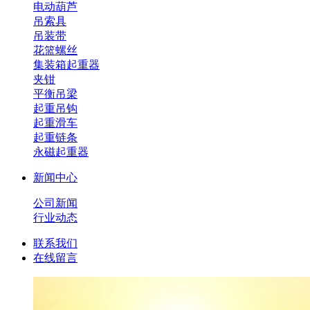
电动葫芦
吊索具
吊装带
花篮螺丝
集装箱起重器
夹钳
平衡吊梁
起重吊钩
起重滑车
起重链条
永磁起重器
新闻中心
公司新闻
行业动态
联系我们
在线留言