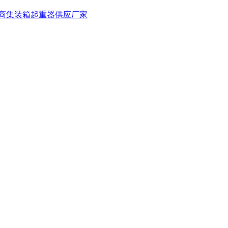
商
集装箱起重器供应厂家