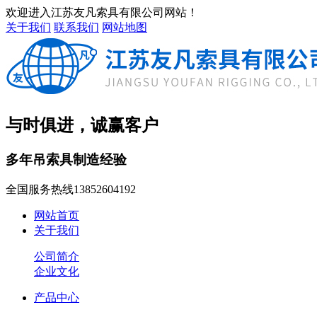
欢迎进入江苏友凡索具有限公司网站！
关于我们
联系我们
网站地图
与时俱进，诚赢客户
多年吊索具制造经验
全国服务热线
13852604192
网站首页
关于我们
公司简介
企业文化
产品中心