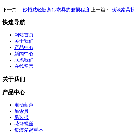
下一篇：
妙招减轻链条吊索具的磨损程度
上一篇：
浅谈索具
快速导航
网站首页
关于我们
产品中心
新闻中心
联系我们
在线留言
关于我们
产品中心
电动葫芦
吊索具
吊装带
花篮螺丝
集装箱起重器