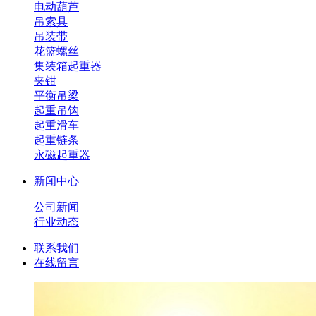
电动葫芦
吊索具
吊装带
花篮螺丝
集装箱起重器
夹钳
平衡吊梁
起重吊钩
起重滑车
起重链条
永磁起重器
新闻中心
公司新闻
行业动态
联系我们
在线留言