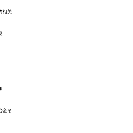
的相关
规
和
冶金吊