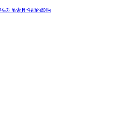
接头对吊索具性能的影响