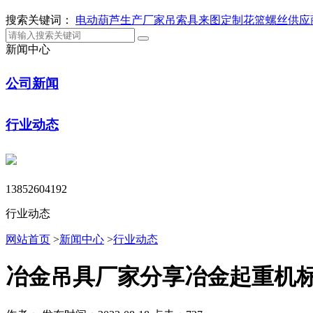
搜索关键词：
电动葫芦生产厂家
吊索具来图定制
花篮螺丝供应
新闻中心
公司新闻
行业动态
13852604192
行业动态
网站首页
>
新闻中心
>
行业动态
冶金吊具厂家分享冶金起重机