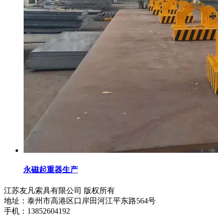
永磁起重器生产
江苏友凡索具有限公司 版权所有
地址：泰州市高港区口岸田河江平东路564号
手机：13852604192