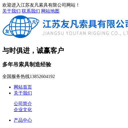
欢迎进入江苏友凡索具有限公司网站！
关于我们
联系我们
网站地图
与时俱进，诚赢客户
多年吊索具制造经验
全国服务热线
13852604192
网站首页
关于我们
公司简介
企业文化
产品中心