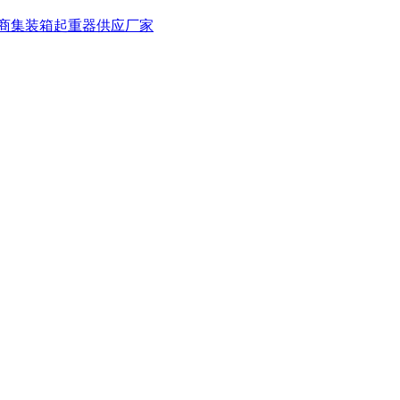
商
集装箱起重器供应厂家