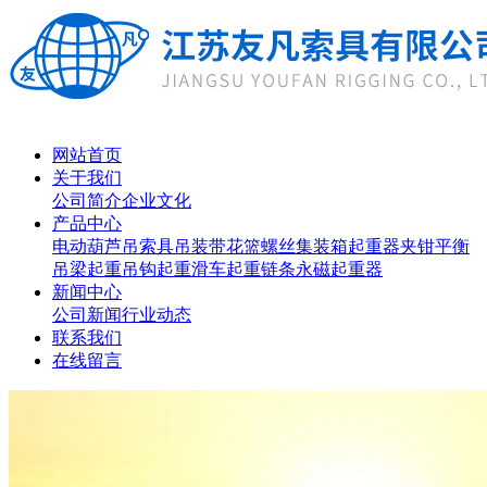
网站首页
关于我们
公司简介
企业文化
产品中心
电动葫芦
吊索具
吊装带
花篮螺丝
集装箱起重器
夹钳
平衡
吊梁
起重吊钩
起重滑车
起重链条
永磁起重器
新闻中心
公司新闻
行业动态
联系我们
在线留言